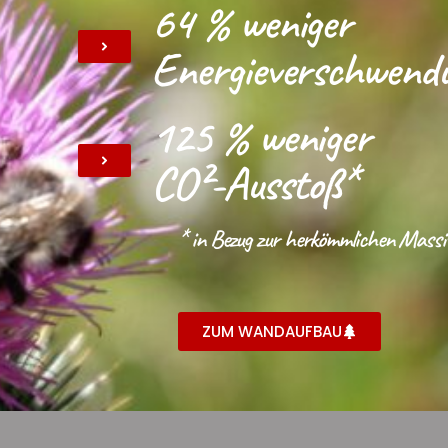
64 % weniger
Energieverschwend
125 % weniger
CO²-Ausstoß*
* in Bezug zur herkömmlichen Massi
ZUM WANDAUFBAU