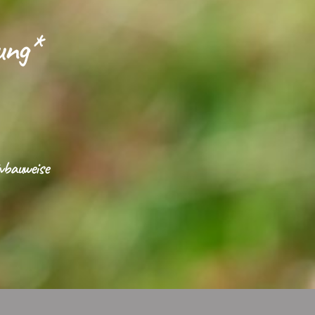
ung*
vbauweise