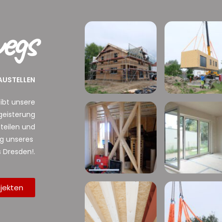
egs
BAUSTELLEN
ibt unsere
geisterung
teilen und
ag unseres
Dresden!.
jekten