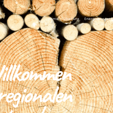
Home
Über uns
Energiekonzept
illkommen
regionalen