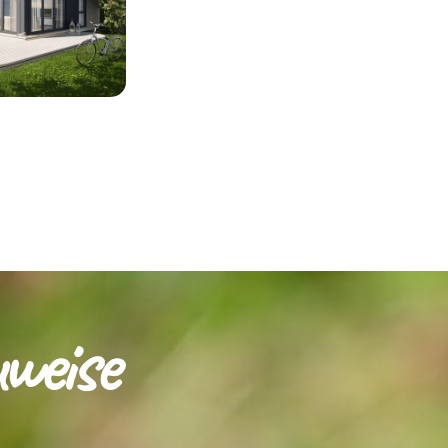
eise​