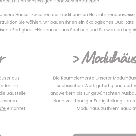
eit mit ortsansässigen Handwerkerbetrieben.
 unsere Häuser zwischen der traditionellen Holzrahmenbauweise
truktion
Sie wählen, wir bauen Ihnen ein ökologisches Qualitäts
ogische Fertighaus-Holzhäuser aus Sachsen und Sie werden begeis
r
> Modulhäus
äuser aus
Die Raumelemente unserer Modulhäus
erden im
sächsischen Werk gefertig und dort 
ie Baustelle
Handwerkern bis zur gewünschten
Ausba
n unseren
Nach vollständiger Fertigstellung liefern
ufe
errichtet.
Modulhaus zu Ihrem Bauplat