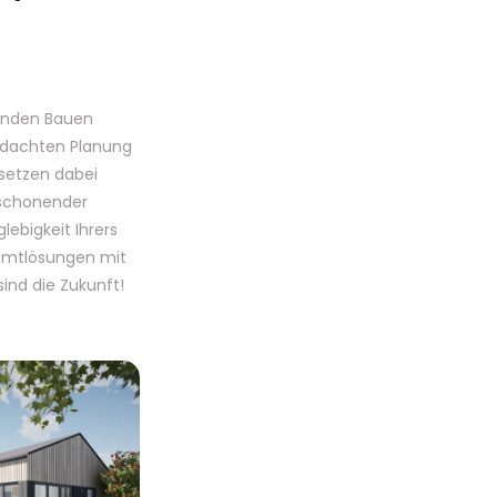
unden Bauen
chdachten Planung
 setzen dabei
aschonender
ebigkeit Ihrers
samtlösungen mit
ind die Zukunft!