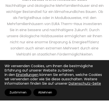
Nachhaltige und ökologische Mehrfamilienhäuser sind ein
wichtiger Bestandteil für ein klimafreundliches Bauen. Ob
als Fertigteilhaus oder in Modulbauweise, mit den
Mehrfamilienhäusern von EURA Therm-Haus investieren
Sie in eine bessere und nachhaltigere Zukunft. Durch
unsere ökologische Holzbauweise ermöglichen wir Ihnen
nicht nur eine enorme Einsparung & Energieeffizienz
sondern auch einen extremen Mehrwert durch eine
Viehlzahl an staatlichen Fördermöglichkeiten.
Wir verwenden Cookies, um Ihnen die bestmögliche
Erfahrung auf unserer Website zu bieten.
In den
Einstellungen
können Sie erfahren, welche Cookies
wir verwenden oder wie Sie diese ausschalten. Weitere
Informationen finden Sie auf unserer
Datenschutz-Seite
Zustimmen
Ablehnen