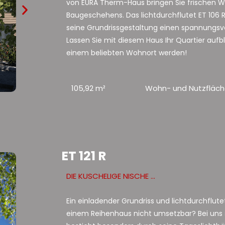
von EURA Therm-Haus bringen Sie frischen Wi
Baugeschehens. Das lichtdurchflutet ET 106 
seine Grundrissgestaltung einen spannungsv
Lassen Sie mit diesem Haus Ihr Quartier auf
einem beliebten Wohnort werden!
105,92 m²
Wohn- und Nutzfläc
ET 121 R
DIE KUSCHELIGE NISCHE ...
Ein einladender Grundriss und lichtdurchflut
einem Reihenhaus nicht umsetzbar? Bei uns 