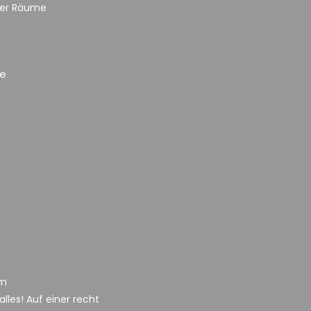
der Räume
he
em
lles! Auf einer recht