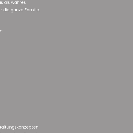
us als wahres
 die ganze Familie.
he
esaltungskonzepten