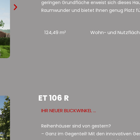
geringen Grundfläche erweist sich dieses Ha
Raumwunder und bietet Ihnen genug Platz für
124,49 m²
Wohn- und Nutzfläc
ET 106 R
IHR NEUER BLICKWINKEL ...
Reihenhäuser sind von gestern?
– Ganz im Gegenteil! Mit den innovativen G